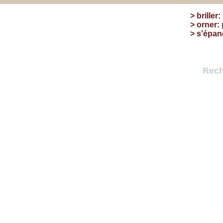
>
briller
:
>
orner
:
>
s'épan
Rech