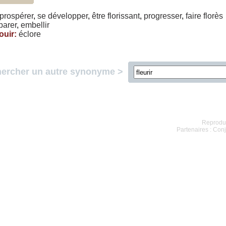
prospérer
,
se
développer
,
être
florissant
,
progresser
,
faire
florès
parer
,
embellir
ouir
:
éclore
ercher un autre synonyme >
Reproduc
Partenaires :
Conj