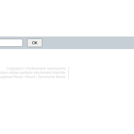
Copyright ©
Dictionnaire synonymes
tion même partielle strictement interdite
ugaison fleurir
/
fleurir
/
Synonyme fleurir