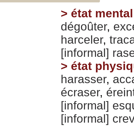
>
état mental
dégoûter
,
exc
harceler
,
trac
[informal]
rase
>
état physi
harasser
,
acc
écraser
,
érein
[informal]
esqu
[informal]
cre