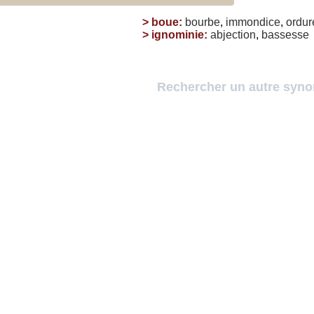
>
boue
:
bourbe
,
immondice
,
ordur
>
ignominie
:
abjection
,
bassesse
Rechercher un autre syn