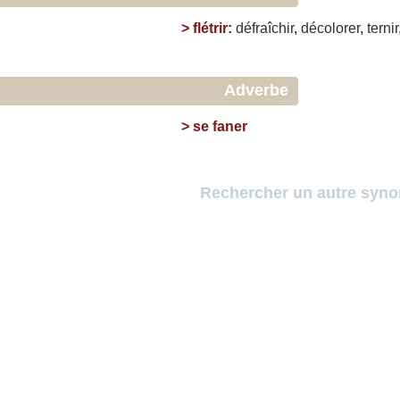
>
flétrir
:
défraîchir
,
décolorer
,
ternir
Adverbe
>
se faner
Rechercher un autre syn