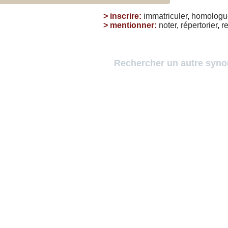
>
inscrire
:
immatriculer
,
homologu
>
mentionner
:
noter
,
répertorier
,
re
Rechercher un autre syn