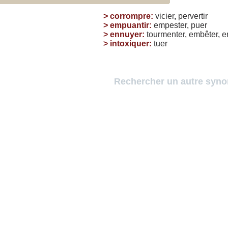
>
corrompre
:
vicier
,
pervertir
>
empuantir
:
empester
,
puer
>
ennuyer
:
tourmenter
,
embêter
,
e
>
intoxiquer
:
tuer
Rechercher un autre syn