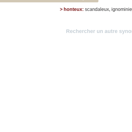
>
honteux
:
scandaleux
,
ignomini
Rechercher un autre syn