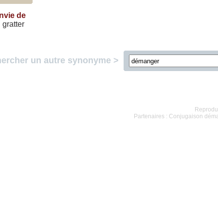
nvie de
:
gratter
ercher un autre synonyme >
Reproduc
Partenaires :
Conjugaison dém