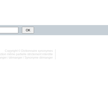
Copyright ©
Dictionnaire synonymes
tion même partielle strictement interdite
anger
/
démanger
/
Synonyme démanger