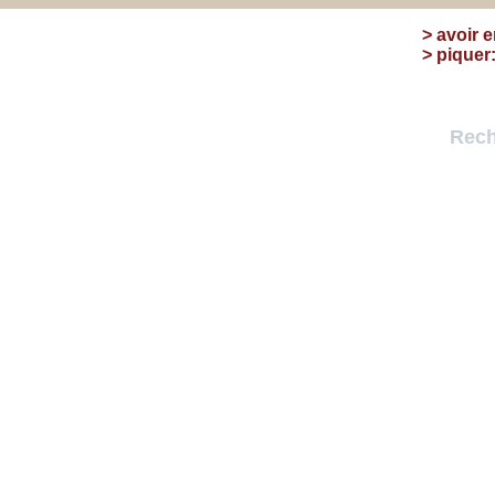
>
avoir e
>
piquer
Rech