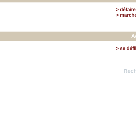
>
défaire
>
march
A
>
se défi
Rech