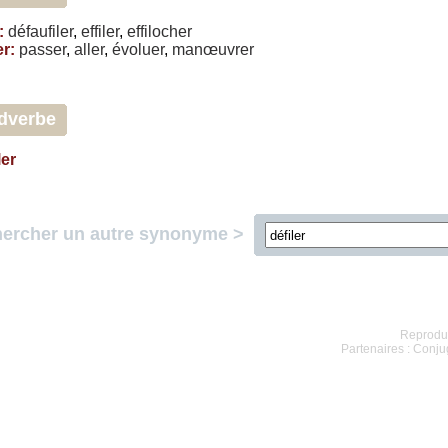
:
défaufiler
,
effiler
,
effilocher
er
:
passer
,
aller
,
évoluer
,
manœuvrer
dverbe
ler
ercher un autre synonyme >
Reproduc
Partenaires :
Conjug