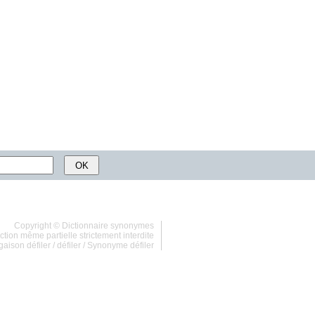
Copyright ©
Dictionnaire synonymes
tion même partielle strictement interdite
aison défiler
/
défiler
/
Synonyme défiler