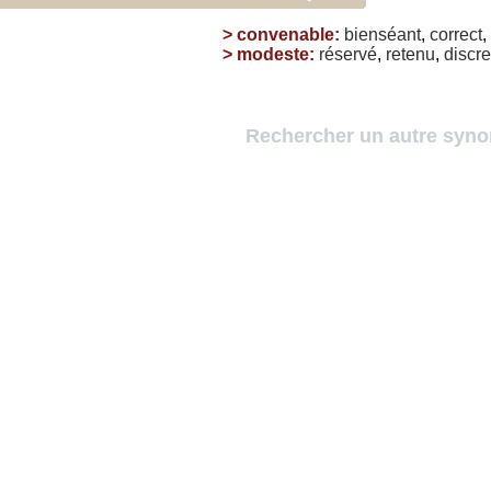
>
convenable
:
bienséant
,
correct
,
>
modeste
:
réservé
,
retenu
,
discre
Rechercher un autre syn