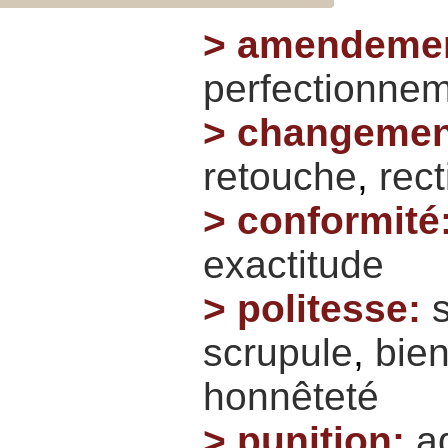
>
amendeme
perfectionne
>
changemen
retouche
,
rect
>
conformité
exactitude
>
politesse
:
scrupule
,
bie
honnêteté
>
punition
:
a