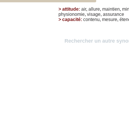
>
attitude
:
air
,
allure
,
maintien
,
mi
physionomie
,
visage
,
assurance
>
capacité
:
contenu
,
mesure
,
éte
Rechercher un autre syn