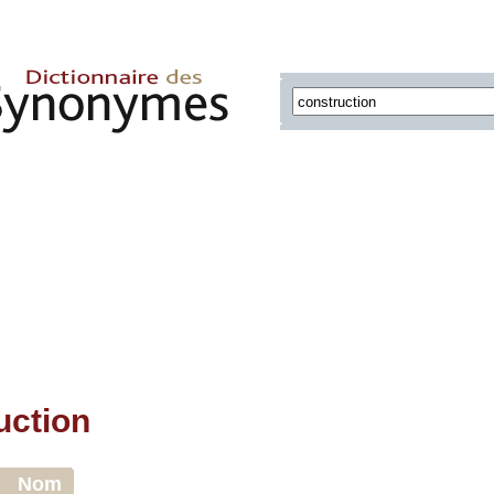
uction
Nom