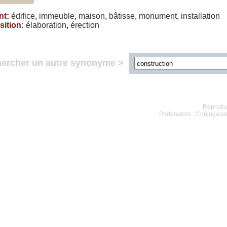
nt
:
édifice
,
immeuble
,
maison
,
bâtisse
,
monument
,
installation
ition
:
élaboration
,
érection
ercher un autre synonyme >
Reproduc
Partenaires :
Conjugaiso