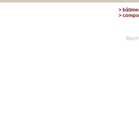
>
bâtime
>
compos
Rech