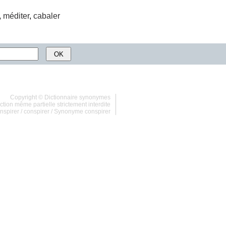
,
méditer
,
cabaler
Copyright ©
Dictionnaire synonymes
tion même partielle strictement interdite
nspirer
/
conspirer
/
Synonyme conspirer