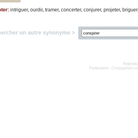
ter
:
intriguer
,
ourdir
,
tramer
,
concerter
,
conjurer
,
projeter
,
briguer
ercher un autre synonyme >
Reproduc
Partenaires :
Conjugaison co