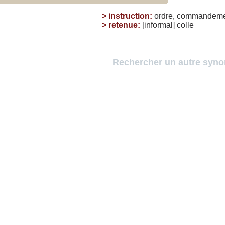
>
instruction
:
ordre
,
commandeme
>
retenue
:
[informal]
colle
Rechercher un autre syn