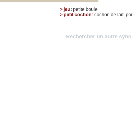
>
jeu
:
petite
boule
>
petit cochon
:
cochon
de
lait
,
po
Rechercher un autre syn