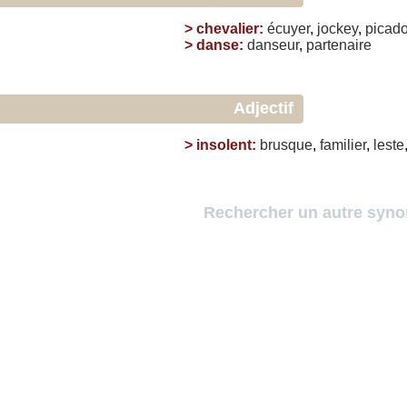
>
chevalier
:
écuyer
,
jockey
,
picado
>
danse
:
danseur
,
partenaire
Adjectif
>
insolent
:
brusque
,
familier
,
leste
Rechercher un autre syn