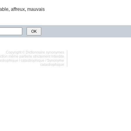
able
,
affreux
,
mauvais
Copyright ©
Dictionnaire synonymes
tion même partielle strictement interdite
astrophique
/
catastrophique
/
Synonyme
catastrophique