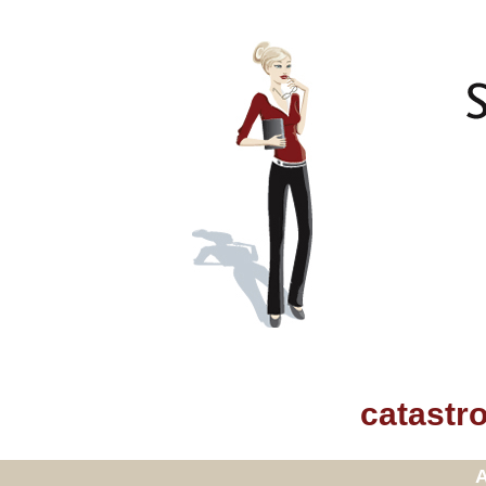
catastr
A