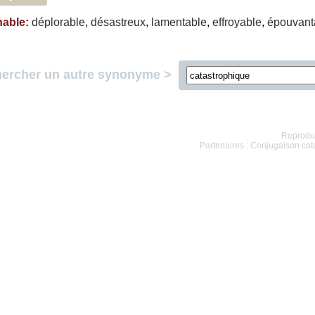
nable
:
déplorable
,
désastreux
,
lamentable
,
effroyable
,
épouvant
ercher un autre synonyme >
Reproduc
Partenaires :
Conjugaison cat