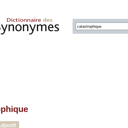
ophique
djectif