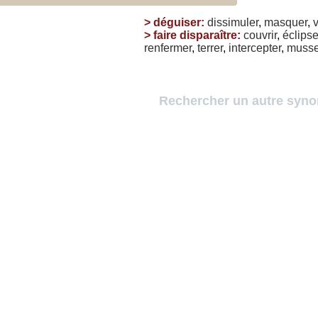
>
déguiser
:
dissimuler
,
masquer
,
v
>
faire disparaître
:
couvrir
,
éclipse
renfermer
,
terrer
,
intercepter
,
musse
Rechercher un autre syn