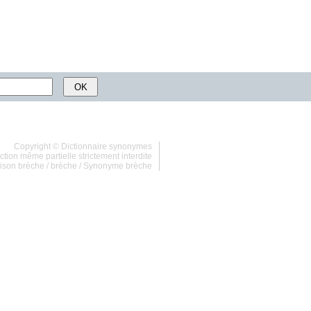
Copyright ©
Dictionnaire synonymes
tion même partielle strictement interdite
ison brèche
/
brèche
/
Synonyme brèche