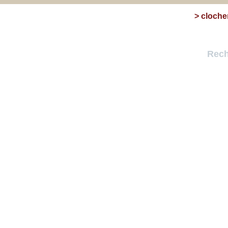
>
cloche
Rech