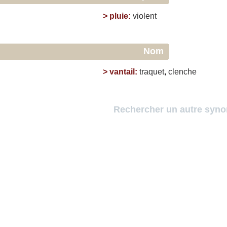
>
pluie
:
violent
Nom
>
vantail
:
traquet
,
clenche
Rechercher un autre syn