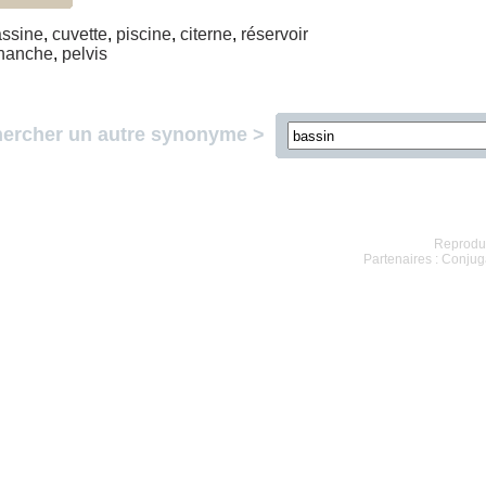
ssine
,
cuvette
,
piscine
,
citerne
,
réservoir
hanche
,
pelvis
ercher un autre synonyme >
Reproduc
Partenaires :
Conjug