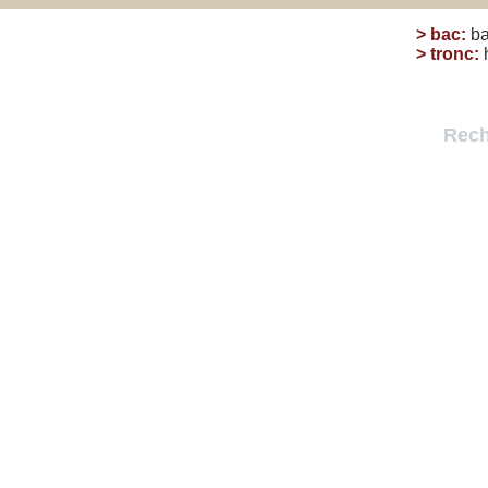
>
bac
:
ba
>
tronc
:
Rech