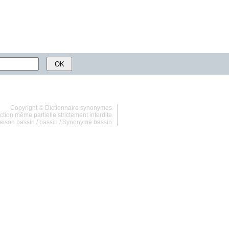
Copyright ©
Dictionnaire synonymes
tion même partielle strictement interdite
aison bassin
/
bassin
/
Synonyme bassin