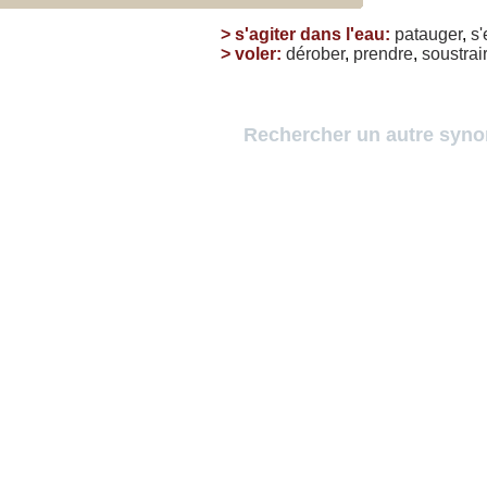
>
s'agiter dans l'eau
:
patauger
,
s
>
voler
:
dérober
,
prendre
,
soustrai
Rechercher un autre syn