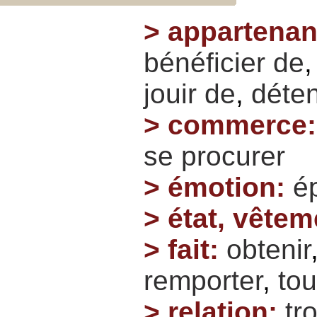
>
appartena
bénéficier
de
jouir
de
,
déten
>
commerce
se
procurer
>
émotion
:
é
>
état, vêtem
>
fait
:
obtenir
remporter
,
to
>
relation
:
tr