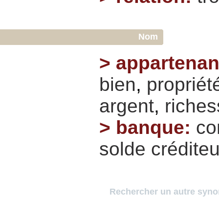
Nom
>
appartena
bien
,
propriét
argent
,
riches
>
banque
:
co
solde
créditeu
Rechercher un autre syn