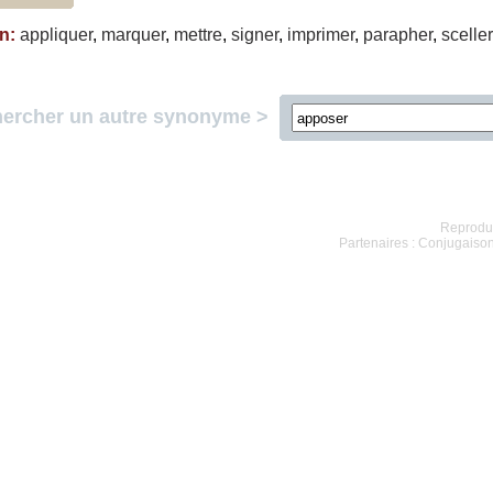
on
:
appliquer
,
marquer
,
mettre
,
signer
,
imprimer
,
parapher
,
sceller
ercher un autre synonyme >
Reproduc
Partenaires :
Conjugaiso