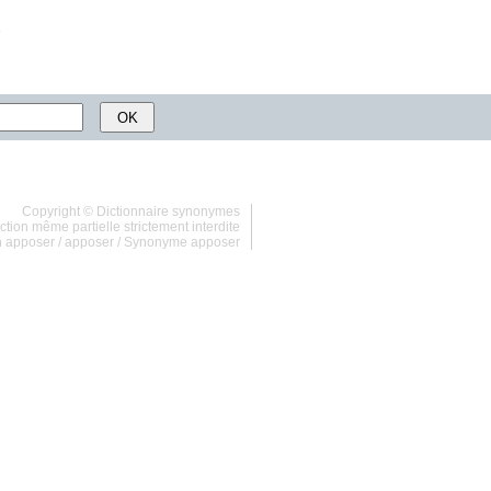
Copyright ©
Dictionnaire synonymes
tion même partielle strictement interdite
n apposer
/
apposer
/
Synonyme apposer