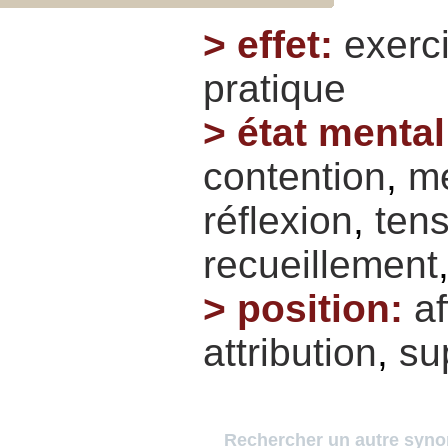
>
effet
:
exerc
pratique
>
état mental
contention
,
mé
réflexion
,
ten
recueillement
>
position
:
af
attribution
,
su
Rechercher un autre syn