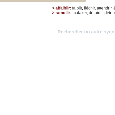
>
affaiblir
:
faiblir
,
fléchir
,
attendrir
,
>
ramollir
:
malaxer
,
déraidir
,
déten
Rechercher un autre syn