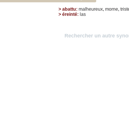
>
abattu
:
malheureux
,
morne
,
trist
>
éreinté
:
las
Rechercher un autre syn