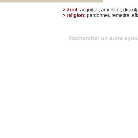
>
droit
:
acquitter
,
amnistier
,
discul
>
religion
:
pardonner
,
remettre
,
ef
Rechercher un autre syn