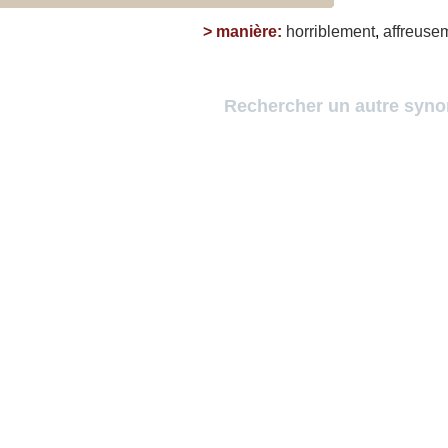
>
manière
:
horriblement
,
affreuse
Rechercher un autre syn