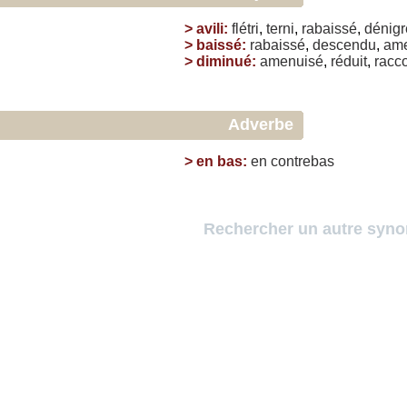
>
avili
:
flétri
,
terni
,
rabaissé
,
dénigr
>
baissé
:
rabaissé
,
descendu
,
am
>
diminué
:
amenuisé
,
réduit
,
racc
Adverbe
>
en bas
:
en
contrebas
Rechercher un autre syn