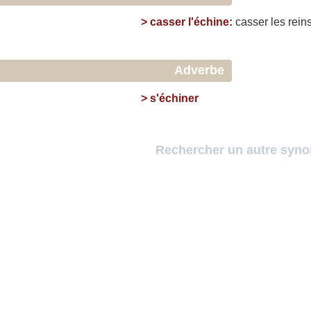
>
casser l'échine
:
casser
les
rein
Adverbe
>
s'échiner
Rechercher un autre syn