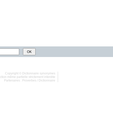
Copyright ©
Dictionnaire synonymes
tion même partielle strictement interdite
Partenaires :
Proverbes
/
Dictionnaire