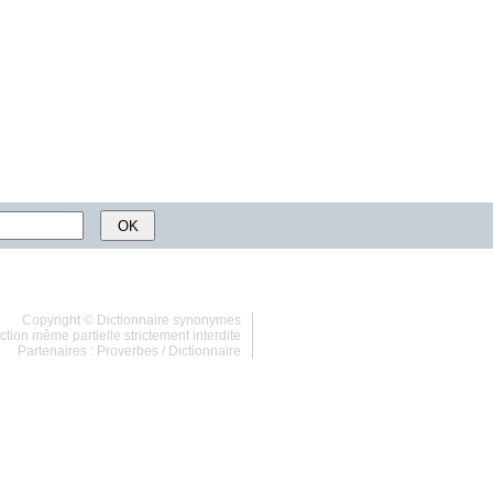
Copyright ©
Dictionnaire synonymes
tion même partielle strictement interdite
Partenaires :
Proverbes
/
Dictionnaire