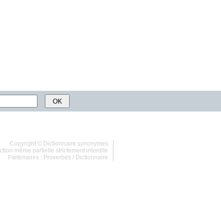
Copyright ©
Dictionnaire synonymes
tion même partielle strictement interdite
Partenaires :
Proverbes
/
Dictionnaire