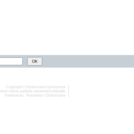
Copyright ©
Dictionnaire synonymes
tion même partielle strictement interdite
Partenaires :
Proverbes
/
Dictionnaire