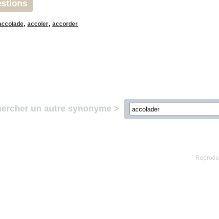
stions
,
,
accolade
accoler
accorder
ercher un autre synonyme >
Reproduc