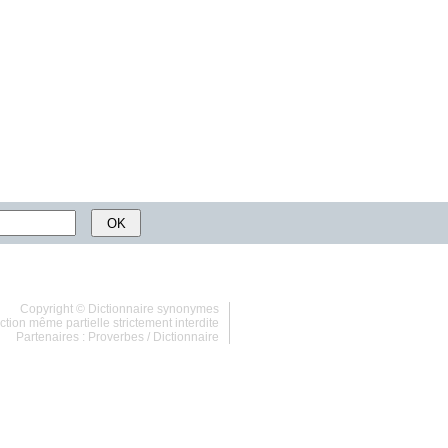
Copyright ©
Dictionnaire synonymes
tion même partielle strictement interdite
Partenaires :
Proverbes
/
Dictionnaire