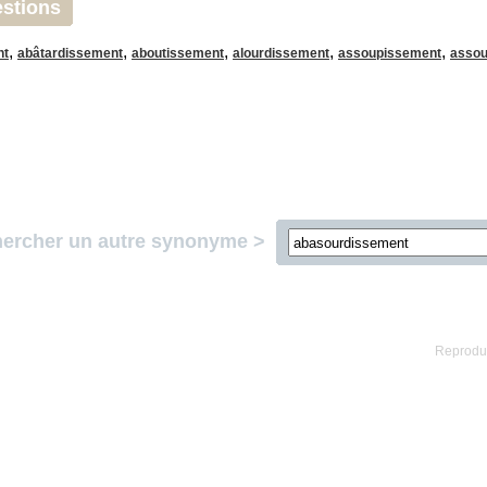
stions
,
,
,
,
,
nt
abâtardissement
aboutissement
alourdissement
assoupissement
assou
ercher un autre synonyme >
Reproduc