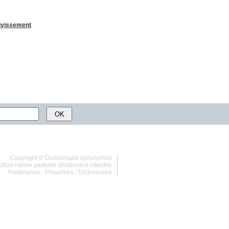
vissement
Copyright ©
Dictionnaire synonymes
tion même partielle strictement interdite
Partenaires :
Proverbes
/
Dictionnaire