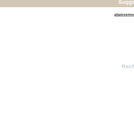
Sugge
abaisseme
Rech